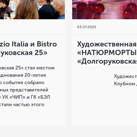
03
.
07.2025
o Italia и Bistro
Художественная
руковская 25»
«НАТЮРМОРТЫ» 
«Долгоруковска
вская 25» стал местом
зднования 20-летия
Художест
 Это событие собрало
Клубном 
тных представителей
е УК «ЧИП» и ГК «БЭЛ
тали частью этого