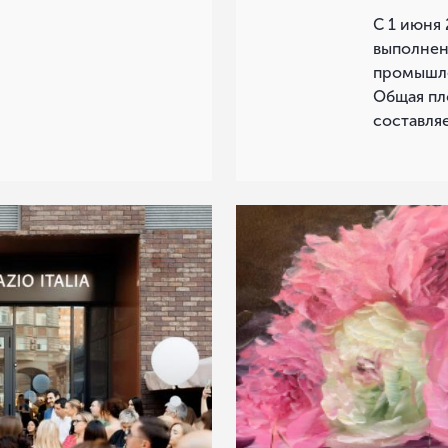
С 1 июня
выполнен
промышле
Общая пл
составляе