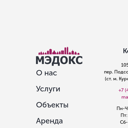
К
10
О нас
пер. Подсо
(ст. м. Ку
Услуги
+7 (
ma
Объекты
Пн-Чт
Пт:
Аренда
Сб-