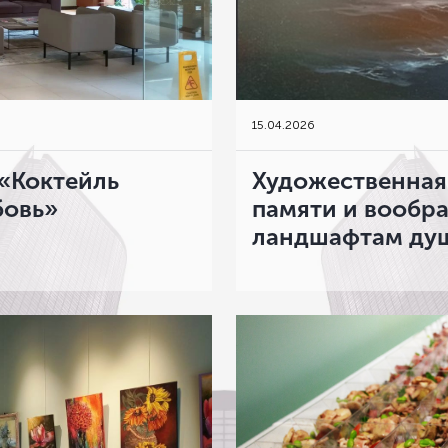
15
.
04.2026
«Коктейль
Художественная
бовь»
памяти и вообр
ландшафтам ду