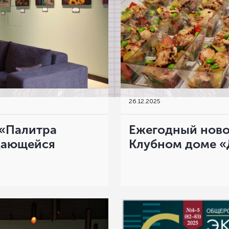
26
.
12.2025
 «Палитра
Ежегодный ново
ждающейся
Клубном доме «