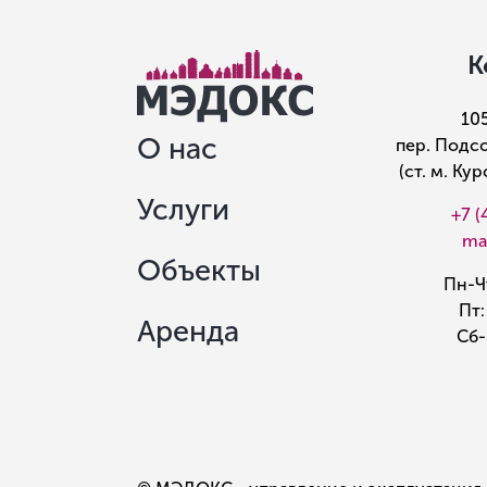
К
10
О нас
пер. Подсо
(ст. м. Ку
Услуги
+7 (
ma
Объекты
Пн-Чт
Пт:
Аренда
Сб-