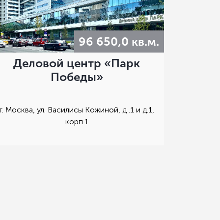
96 650,0 кв.м.
Деловой центр «Парк
Победы»
г. Москва, ул. Василисы Кожиной, д .1 и д.1,
корп.1